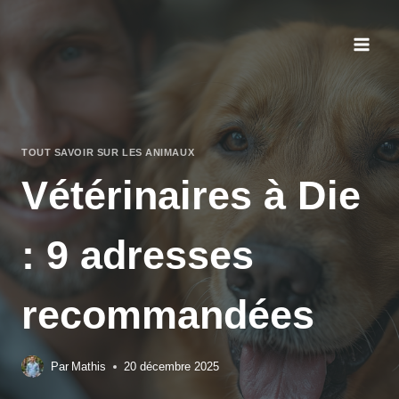
Aller
au
contenu
TOUT SAVOIR SUR LES ANIMAUX
Vétérinaires à Die
: 9 adresses
recommandées
Par
Mathis
20 décembre 2025