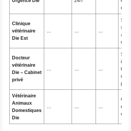
Urgence Die
24/7
effic
urge
Soin
Clinique
spéc
vétérinaire
…
…
…
anim
Die Est
dome
Suiv
Docteur
indiv
vétérinaire
…
…
…
trai
Die – Cabinet
natu
privé
prop
Vétérinaire
Cons
Animaux
…
…
…
nutri
Domestiques
comp
Die