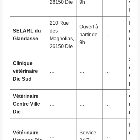
26150 Die
9h
vétér
Die
210 Rue
Expe
Ouvert à
SELARL du
des
reco
partir de
…
Glandasse
Magnolias,
méde
9h
26150 Die
vétér
Serv
Clinique
éten
vétérinaire
…
…
…
équi
Die Sud
pluri
Vétérinaire
Cons
Centre Ville
…
…
…
rapid
Die
pers
Pris
Vétérinaire
Service
rapid
…
…