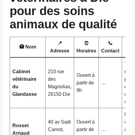
pour des soins
animaux de qualité
📍
⏰
📞
🏥 Nom
Adresse
Horaires
Contact
Très
Cabinet
210 rue
rec
Ouvert à
vétérinaire
des
pour
partir de
…
du
Magnolias,
et di
9h
Glandasse
26150 Die
mêm
urge
Bonn
40 av Sadi
Ouvert à
char
Rosset
Carnot,
partir de
…
cons
Arnaud