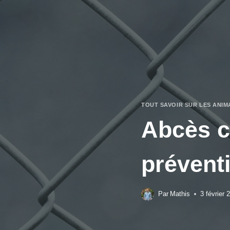
Aller
au
contenu
TOUT SAVOIR SUR LES ANIM
Abcès ch
prévent
Par
Mathis
3 février 