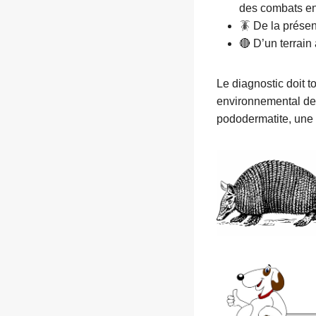
des combats ent
🪳 De la présen
🔴 D’un terrain 
Le diagnostic doit 
environnemental de 
pododermatite, une 