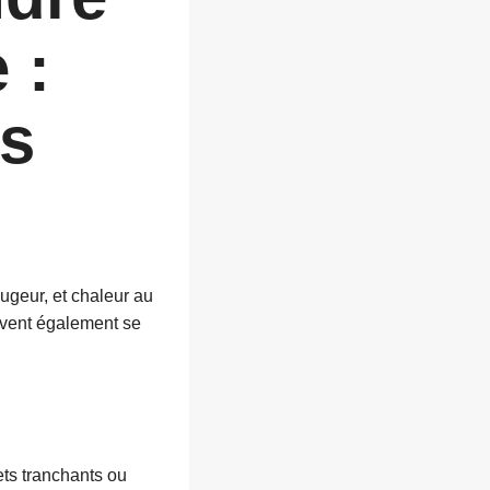
e
:
s
ugeur, et chaleur au
euvent également se
ets tranchants ou