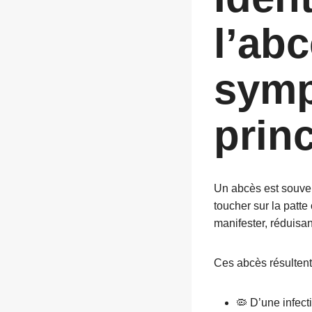
l’
abc
symp
prin
Un abcès est souven
toucher sur la patt
manifester, réduisan
Ces abcès résulten
🦠 D’une infect