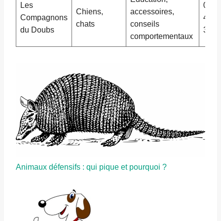
Les
03 8
Chiens,
accessoires,
Compagnons
48 2
chats
conseils
du Doubs
30
comportementaux
Animaux défensifs : qui pique et pourquoi ?