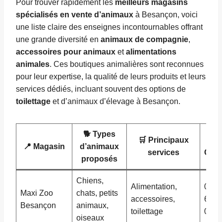
Pour trouver rapidement les
meilleurs magasins
spécialisés en vente d’animaux
à Besançon, voici
une liste claire des enseignes incontournables offrant
une grande diversité en
animaux de compagnie
,
accessoires pour animaux
et
alimentations
animales
. Ces boutiques animalières sont reconnues
pour leur expertise, la qualité de leurs produits et leurs
services dédiés, incluant souvent des options de
toilettage
et d’animaux d’élevage à Besançon.
🐕 Types
🛒 Principaux

📍 Magasin
d’animaux
services
Cont
proposés
Chiens,
Alimentation,
03 8
Maxi Zoo
chats, petits
accessoires,
66 0
Besançon
animaux,
toilettage
00
oiseaux