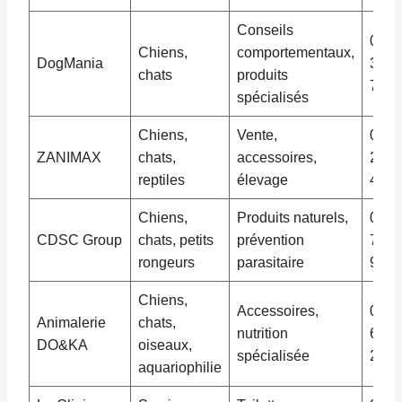
Conseils
06 1
Chiens,
comportementaux,
DogMania
34 5
chats
produits
78
spécialisés
Chiens,
Vente,
03 8
ZANIMAX
chats,
accessoires,
22 3
reptiles
élevage
44
Chiens,
Produits naturels,
03 8
CDSC Group
chats, petits
prévention
77 8
rongeurs
parasitaire
99
Chiens,
Accessoires,
03 8
Animalerie
chats,
nutrition
65 4
DO&KA
oiseaux,
spécialisée
21
aquariophilie