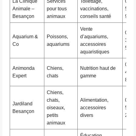
La Clinique
Services
Toilettage,
03 8
Animale –
pour tous
vaccinations,
56 7
Besançon
animaux
conseils santé
90
Vente
03 8
Aquarium &
Poissons,
d’aquariums,
34 1
Co
aquariums
accessoires
56
aquaristiques
03 8
Animonda
Chiens,
Nutrition haut de
45 6
Expert
chats
gamme
89
Chiens,
chats,
Alimentation,
03 8
Jardiland
oiseaux,
accessoires
55 3
Besançon
petits
divers
22
animaux
Éducation,