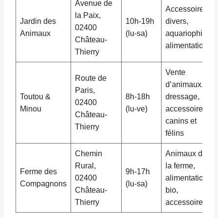
Avenue de
Accessoires
la Paix,
Jardin des
10h-19h
divers,
02400
Animaux
(lu-sa)
aquariophilie,
Château-
alimentation
Thierry
Vente
Route de
d’animaux,
Paris,
Toutou &
8h-18h
dressage,
02400
Minou
(lu-ve)
accessoires
Château-
canins et
Thierry
félins
Chemin
Animaux de
Rural,
la ferme,
Ferme des
9h-17h
02400
alimentation
Compagnons
(lu-sa)
Château-
bio,
Thierry
accessoires