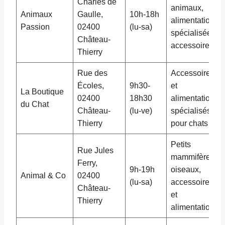
Charles de
animaux,
Animaux
Gaulle,
10h-18h
alimentation
Passion
02400
(lu-sa)
spécialisée,
Château-
accessoires
Thierry
Rue des
Accessoires
Écoles,
9h30-
et
La Boutique
02400
18h30
alimentation
du Chat
Château-
(lu-ve)
spécialisés
Thierry
pour chats
Petits
Rue Jules
mammifères,
Ferry,
9h-19h
oiseaux,
Animal & Co
02400
(lu-sa)
accessoires
Château-
et
Thierry
alimentation