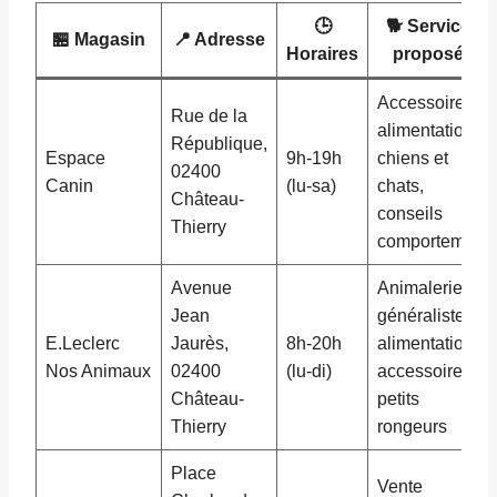
🕒
🐕 Services
🏪 Magasin
📍 Adresse
Horaires
proposés
Accessoires,
Rue de la
alimentation
République,
Espace
9h-19h
chiens et
02400
Canin
(lu-sa)
chats,
Château-
conseils
Thierry
comportement
Avenue
Animalerie
Jean
généraliste,
E.Leclerc
Jaurès,
8h-20h
alimentation,
Nos Animaux
02400
(lu-di)
accessoires,
Château-
petits
Thierry
rongeurs
Place
Vente