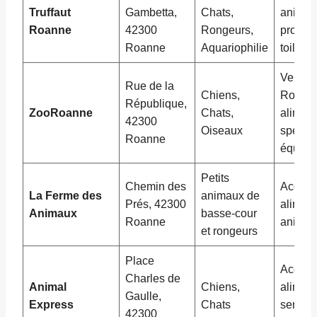
Truffaut
Gambetta,
Chats,
animau
Roanne
42300
Rongeurs,
produit
Roanne
Aquariophilie
toiletta
Vente 
Rue de la
Chiens,
Roann
République,
ZooRoanne
Chats,
aliment
42300
Oiseaux
spécial
Roanne
équipe
Petits
Chemin des
Access
La Ferme des
animaux de
Prés, 42300
aliment
Animaux
basse-cour
Roanne
anima
et rongeurs
Place
Access
Charles de
Animal
Chiens,
alimen
Gaulle,
Express
Chats
servic
42300