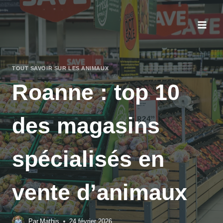
Aller
au
contenu
TOUT SAVOIR SUR LES ANIMAUX
Roanne : top 10
des magasins
spécialisés en
vente d’animaux
Par
Mathis
24 février 2026