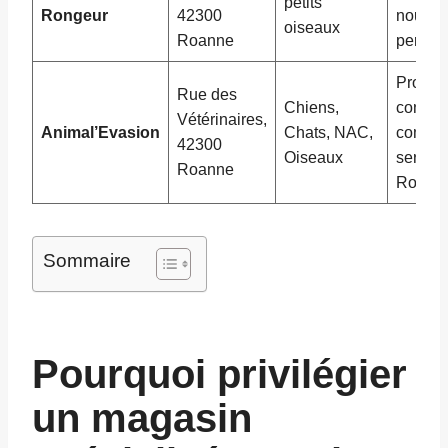
petits
Rongeur
42300
nourrit
oiseaux
Roanne
person
Produit
Rue des
Chiens,
conseil
Vétérinaires,
Animal’Evasion
Chats, NAC,
compor
42300
Oiseaux
servic
Roanne
Roann
Sommaire
Pourquoi privilégier
un magasin