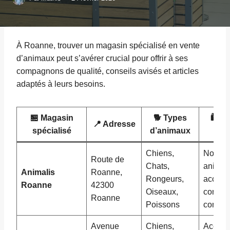
À Roanne, trouver un magasin spécialisé en vente
d’animaux peut s’avérer crucial pour offrir à ses
compagnons de qualité, conseils avisés et articles
adaptés à leurs besoins.
🏪 Magasin
🐕 Types
🛍️ P
📍 Adresse
spécialisé
d’animaux
se
Chiens,
Nourrit
Route de
Chats,
animau
Animalis
Roanne,
Rongeurs,
accesso
Roanne
42300
Oiseaux,
conseil
Roanne
Poissons
compor
Avenue
Chiens,
Access