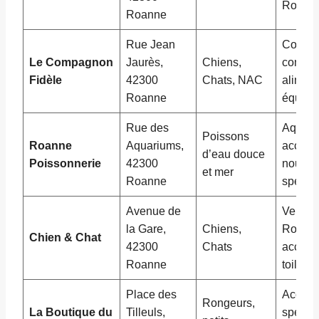
Roann
Roanne
Rue Jean
Consei
Le Compagnon
Jaurès,
Chiens,
compor
Fidèle
42300
Chats, NAC
aliment
Roanne
équipe
Rue des
Aquario
Poissons
Roanne
Aquariums,
accesso
d’eau douce
Poissonnerie
42300
nourrit
et mer
Roanne
spécifi
Avenue de
Vente 
la Gare,
Chiens,
Roann
Chien & Chat
42300
Chats
accesso
Roanne
toiletta
Place des
Access
Rongeurs,
La Boutique du
Tilleuls,
spécial