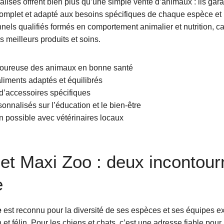
lisés offrent bien plus qu’une simple vente d’animaux : ils gara
plet et adapté aux besoins spécifiques de chaque espèce et r
nels qualifiés formés en comportement animalier et nutrition, ca
s meilleurs produits et soins.
igoureuse des animaux en bonne santé
liments adaptés et équilibrés
d’accessoires spécifiques
onnalisés sur l’éducation et le bien-être
n possible avec vétérinaires locaux
 et Maxi Zoo : deux incontour
e
e
est reconnu pour la diversité de ses espèces et ses équipes 
t félin. Pour les chiens et chats, c’est une adresse fiable pour 