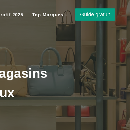
Guide gratuit
atif 2025
Top Marques
magasins
aux