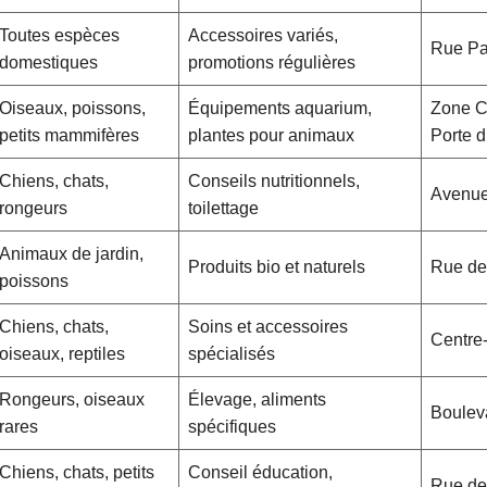
Toutes espèces
Accessoires variés,
Rue Pa
domestiques
promotions régulières
Oiseaux, poissons,
Équipements aquarium,
Zone C
petits mammifères
plantes pour animaux
Porte 
Chiens, chats,
Conseils nutritionnels,
Avenue 
rongeurs
toilettage
Animaux de jardin,
Produits bio et naturels
Rue de
poissons
Chiens, chats,
Soins et accessoires
Centre-
oiseaux, reptiles
spécialisés
Rongeurs, oiseaux
Élevage, aliments
Boulev
rares
spécifiques
Chiens, chats, petits
Conseil éducation,
Rue de