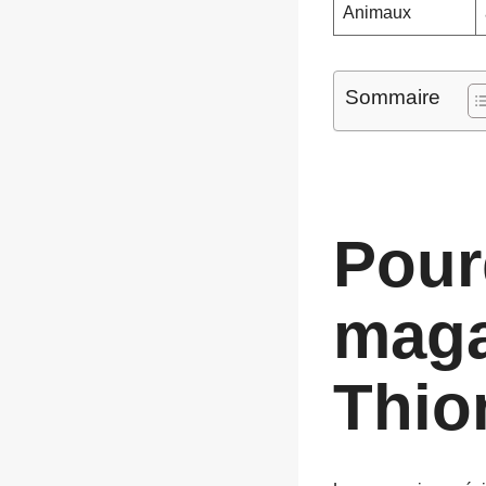
Animaux
Sommaire
Pour
maga
Thion