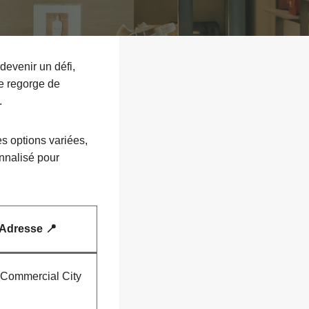
devenir un défi,
le regorge de
.
es options variées,
onnalisé pour
Adresse 📍
 Commercial City