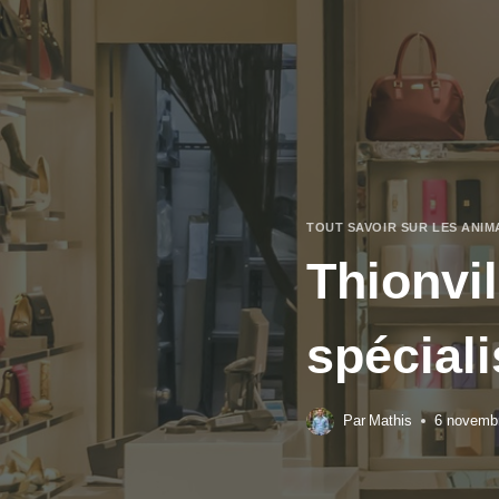
Aller
au
contenu
TOUT SAVOIR SUR LES ANIM
Thionvil
spécial
Par
Mathis
6 novemb