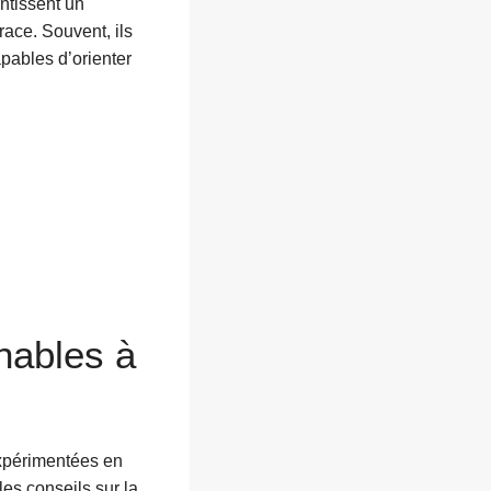
ntissent un
ace. Souvent, ils
pables d’orienter
nables à
expérimentées en
les conseils sur la