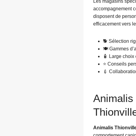
Les magasins spécia
accompagnement com
disposent de person
efficacement vers le
🐕 Sélection r
🍽️ Gammes d’a
🧴 Large choix 
⭐ Conseils pers
💉 Collaboratio
Animalis
Thionvill
Animalis Thionvill
comportement canin e