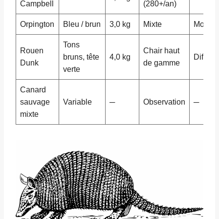
Campbell
(280+/an)
Orpington
Bleu / brun
3,0 kg
Mixte
Moyen
Tons
Rouen
Chair haut
bruns, tête
4,0 kg
Difficil
Dunk
de gamme
verte
Canard
sauvage
Variable
─
Observation
─
mixte