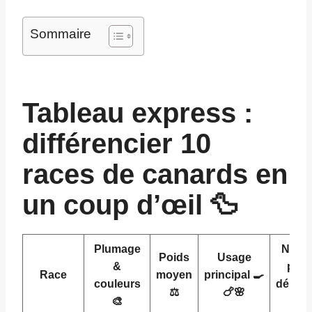
Sommaire
Tableau express :
différencier 10
races de canards en
un coup d’œil 🦆
Plumage
Nivea
Poids
Usage
&
pour
Race
moyen
principal 🍳
couleurs
débuta
⚖️
🍗🌸
🎨
👍