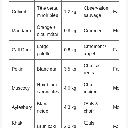
Tête verte,
Observation
Colvert
1,2 kg
Facile
miroir bleu
sauvage
Orange +
Mandarin
0,8 kg
Ornement
Moyen
bleu métal
Large
Ornement /
Call Duck
0,6 kg
Facile
palette
appel
Chair &
Pékin
Blanc pur
3,5 kg
Facile
œufs
Noir-blanc,
Chair
Muscovy
4,0 kg
Moyen
caroncules
maigre
Blanc
Œufs &
Aylesbury
4,3 kg
Moyen
neige
chair
Khaki
Œufs
Brun kaki
2,0 kg
Facile