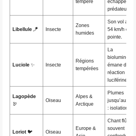
tempéré
échapper au
prédateurs.
Son vol attei
Zones
Libellule
🪁
Insecte
54 km/h en
humides
pointe.
La
bioluminesc
Régions
Luciole
✨
Insecte
émane d’une
tempérées
réaction
luciférine/AT
Plumes
Lagopède
Alpes &
Oiseau
jusqu’aux do
🦃
Arctique
: isolation tot
Chant flûté
Europe &
souvent
Loriot
🐦
Oiseau
Asie
confondu av