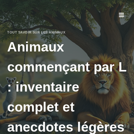
Aller
au
contenu
TOUT SAVOIR SUR LES ANIMAUX
Animaux
commençant par L
: inventaire
complet et
anecdotes légères