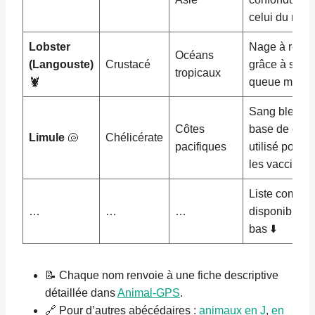
celui du merl
Lobster
Nage à recul
Océans
(Langouste)
Crustacé
grâce à sa
tropicaux
🦞
queue muscl
Sang bleu à
Côtes
base de cuivr
Limule
🐚
Chélicérate
pacifiques
utilisé pour t
les vaccins.
Liste complè
…
…
…
disponible pl
bas ⬇️
📝 Chaque nom renvoie à une fiche descriptive
détaillée dans
Animal-GPS
.
🔗 Pour d’autres abécédaires :
animaux en J
,
en