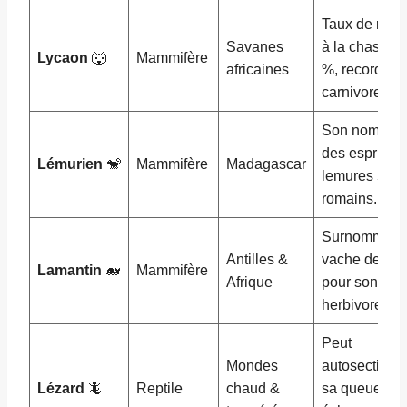
Taux de réus
Savanes
à la chasse :
Lycaon
🐺
Mammifère
africaines
%, record de
carnivores.
Son nom vie
des esprits «
Lémurien
🐒
Mammifère
Madagascar
lemures »
romains.
Surnommé «
Antilles &
vache de mer
Lamantin
🐋
Mammifère
Afrique
pour son rég
herbivore.
Peut
Mondes
autosectionn
Lézard
🦎
Reptile
chaud &
sa queue po