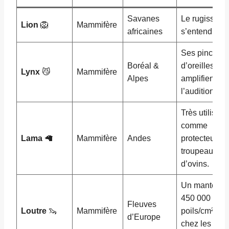
Savanes
Le rugisseme
Lion
🦁
Mammifère
africaines
s’entend à 8 
Ses pinceau
Boréal &
d’oreilles
Lynx
😼
Mammifère
Alpes
amplifient
l’audition.
Très utilisé
comme
Lama
🦙
Mammifère
Andes
protecteur de
troupeaux
d’ovins.
Un manteau 
450 000
Fleuves
Loutre
🦦
Mammifère
poils/cm², re
d’Europe
chez les