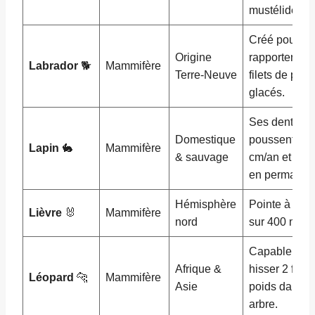
mustélidés.
Créé pour
Origine
rapporter les
Labrador
🐕
Mammifère
Terre-Neuve
filets de pêc
glacés.
Ses dents
Domestique
poussent 12
Lapin
🐇
Mammifère
& sauvage
cm/an et s’us
en permanen
Hémisphère
Pointe à 70 
Lièvre
🐰
Mammifère
nord
sur 400 m.
Capable de
Afrique &
hisser 2 fois
Léopard
🐆
Mammifère
Asie
poids dans u
arbre.