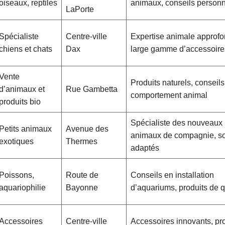
oiseaux, reptiles
animaux, conseils personn
LaPorte
Spécialiste
Centre-ville
Expertise animale approfo
chiens et chats
Dax
large gamme d’accessoire
Vente
Produits naturels, conseil
d’animaux et
Rue Gambetta
comportement animal
produits bio
Spécialiste des nouveaux
Petits animaux
Avenue des
animaux de compagnie, s
exotiques
Thermes
adaptés
Poissons,
Route de
Conseils en installation
aquariophilie
Bayonne
d’aquariums, produits de q
Accessoires
Centre-ville
Accessoires innovants, pro