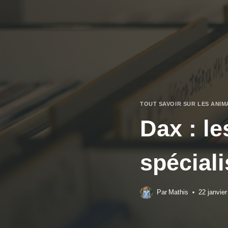
Aller
au
contenu
TOUT SAVOIR SUR LES ANIM
Dax : l
spécial
Par
Mathis
22 janvie