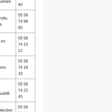
alisés
40
05 58
ndie,
74 99
s
00
05 58
s en
74 15
12
05 58
oins
74 18
33
05 58
74 22
ualité
45
05 58
tection