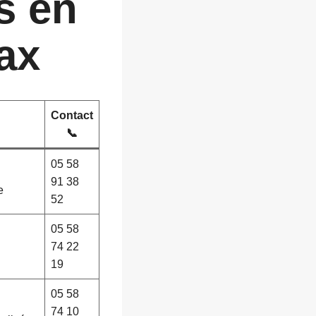
s en
ax
Contact
📞
05 58
91 38
e
52
05 58
74 22
19
05 58
74 10