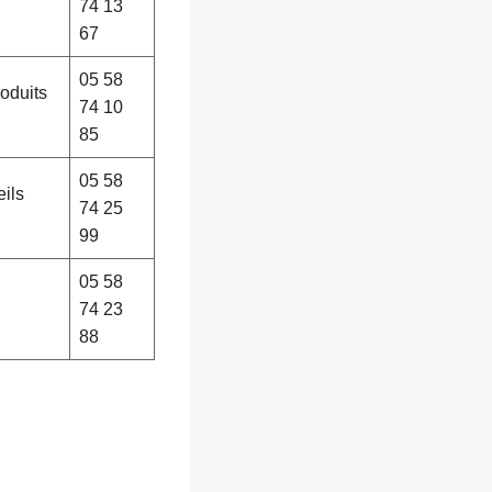
74 13
67
05 58
roduits
74 10
85
05 58
eils
74 25
99
05 58
74 23
88