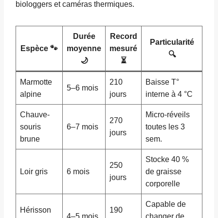
biologgers et caméras thermiques.
Durée
Record
Particularité
Espèce 🐾
moyenne
mesuré
🔍
🌙
⏳
Marmotte
210
Baisse T°
5–6 mois
alpine
jours
interne à 4 °C
Chauve-
Micro-réveils
270
souris
6–7 mois
toutes les 3
jours
brune
sem.
Stocke 40 %
250
Loir gris
6 mois
de graisse
jours
corporelle
Capable de
Hérisson
190
4–5 mois
changer de