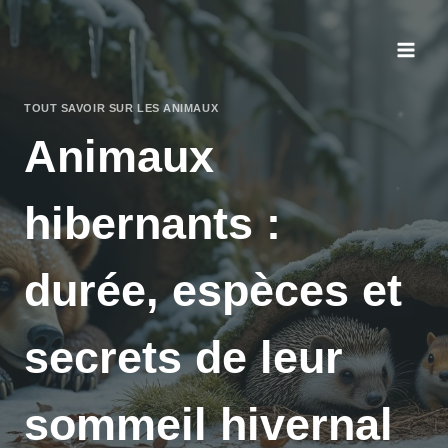
Aller
au
contenu
TOUT SAVOIR SUR LES ANIMAUX
Animaux
hibernants :
durée, espèces et
secrets de leur
sommeil hivernal