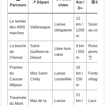
📍 Départ
Km /
🚰 Eau
Parcours
chien
D+
13
Le sentier
Laisse
km /
Sources
des 4000
Valleraugue
obligatoire
1200
au col
marches
m
La boucle
Saint-
9 km
Ruisseau
Libre hors
de
Guilhem-le-
/ 550
permanen
cœur
l’Homol
Désert
m
👌
Prairies
16
du
Mas Saint-
Laisse
km /
Fontaines
Causse
Chély
conseillée
250
village
Méjean
m
21
Traversée
Mas de la
Laisse
km /
Lacs de
du Mont