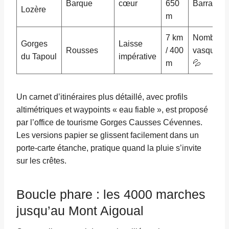
Barque
cœur
650
Barrando
Lozère
m
7 km
Nombreu
Gorges
Laisse
Rousses
/ 400
vasques
du Tapoul
impérative
m
💦
Un carnet d’itinéraires plus détaillé, avec profils
altimétriques et waypoints « eau fiable », est proposé
par l’office de tourisme Gorges Causses Cévennes.
Les versions papier se glissent facilement dans un
porte-carte étanche, pratique quand la pluie s’invite
sur les crêtes.
Boucle phare : les 4000 marches
jusqu’au Mont Aigoual